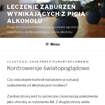
Przejdź
LECZENIE ZABURZEŃ
do
WYNIKAJĄCYCH Z PICIA
treści
ALKOHOLU
Program picia kontrolowanego pozwala ograniczyć
negatywne skutki wynikające z picia alkoholu
Menu
OPUBLIKOWANE
11 LUTEGO, 2018
PRZEZ
PIJKONTROLOWANIE
W
Kontrowersje światopoglądowe
Czy odzyskanie kontroli nad piciem w sytuacji
uzależnienia od alkoholu jest możliwe?
Z jednej strony jest to sprzeczne z koncepcją uzależnienia
jako choroby w rozumieniu AA. Z drugiej strony wiele