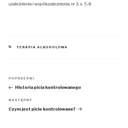
uzależnienia i współuzaleznienia, nr 3, s. 5-8
KATEGORIE
TERAPIA ALKOHOLOWA
Nawigacja
POPRZEDNI
Poprzedni
wpisu
wpis
Historia picia kontrolowanego
NASTĘPNY
Następny
wpis
Czym jest picie kontrolowane?