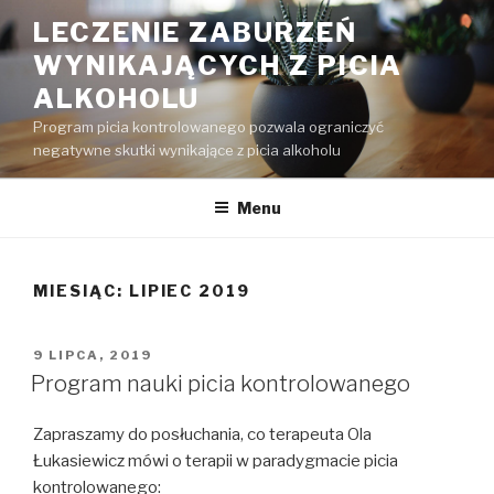
Przejdź
LECZENIE ZABURZEŃ
do
WYNIKAJĄCYCH Z PICIA
treści
ALKOHOLU
Program picia kontrolowanego pozwala ograniczyć
negatywne skutki wynikające z picia alkoholu
Menu
MIESIĄC:
LIPIEC 2019
OPUBLIKOWANE
9 LIPCA, 2019
W
Program nauki picia kontrolowanego
Zapraszamy do posłuchania, co terapeuta Ola
Łukasiewicz mówi o terapii w paradygmacie picia
kontrolowanego: