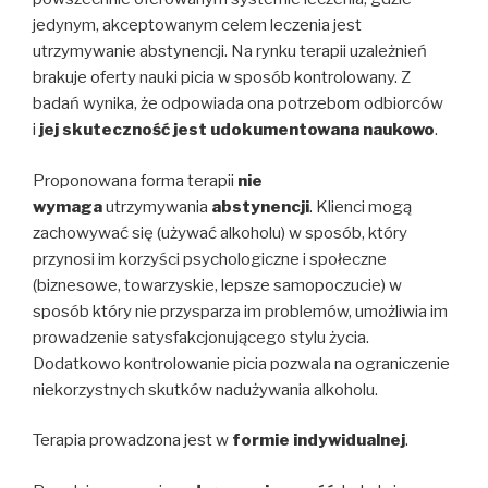
jedynym, akceptowanym celem leczenia jest
utrzymywanie abstynencji. Na rynku terapii uzależnień
brakuje oferty nauki picia w sposób kontrolowany. Z
badań wynika, że odpowiada ona potrzebom odbiorców
i
jej skuteczność jest udokumentowana naukowo
.
Proponowana forma terapii
nie
wymaga
utrzymywania
abstynencji
. Klienci mogą
zachowywać się (używać alkoholu) w sposób, który
przynosi im korzyści psychologiczne i społeczne
(biznesowe, towarzyskie, lepsze samopoczucie) w
sposób który nie przysparza im problemów, umożliwia im
prowadzenie satysfakcjonującego stylu życia.
Dodatkowo kontrolowanie picia pozwala na ograniczenie
niekorzystnych skutków nadużywania alkoholu.
Terapia prowadzona jest w
formie indywidualnej
.