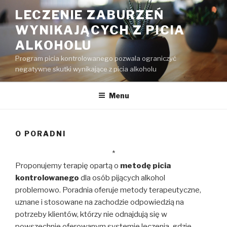
Przejdź
LECZENIE ZABURZEŃ
do
WYNIKAJĄCYCH Z PICIA
treści
ALKOHOLU
Program picia kontrolowanego pozwala ograniczyć
negatywne skutki wynikające z picia alkoholu
Menu
O PORADNI
*
Proponujemy terapię opartą o
metodę picia
kontrolowanego
dla osób pijących alkohol
problemowo. Poradnia oferuje metody terapeutyczne,
uznane i stosowane na zachodzie odpowiedzią na
potrzeby klientów, którzy nie odnajdują się w
powszechnie oferowanym systemie leczenia, gdzie