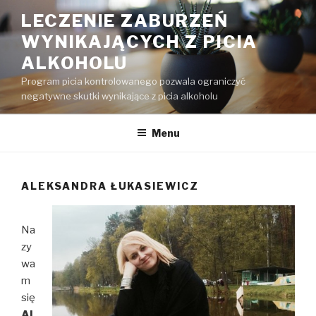
Przejdź
LECZENIE ZABURZEŃ
do
WYNIKAJĄCYCH Z PICIA
treści
ALKOHOLU
Program picia kontrolowanego pozwala ograniczyć
negatywne skutki wynikające z picia alkoholu
Menu
ALEKSANDRA ŁUKASIEWICZ
Na
zy
wa
m
się
Al